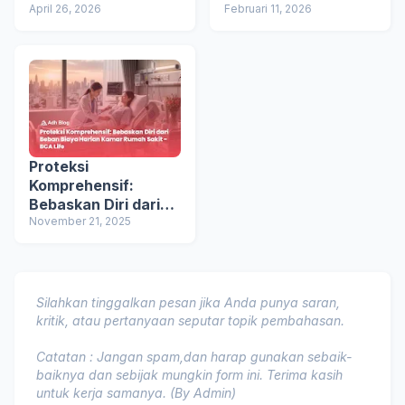
Penjelasannya
April 26, 2026
Segera Ditangani
Februari 11, 2026
dengan Tanam
Rambut
Proteksi
Komprehensif:
Bebaskan Diri dari
Beban Biaya Harian
November 21, 2025
Kamar Rumah Sakit -
BCA Life
Silahkan tinggalkan pesan jika Anda punya saran,
kritik, atau pertanyaan seputar topik pembahasan.
Catatan : Jangan spam,dan harap gunakan sebaik-
baiknya dan sebijak mungkin form ini. Terima kasih
untuk kerja samanya. (By Admin)