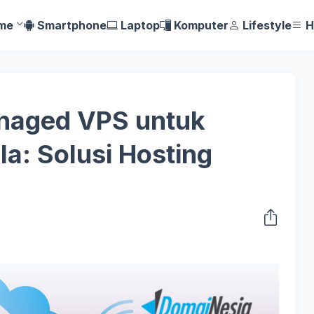
me
Smartphone
Laptop
Komputer
Lifestyle
H
naged VPS untuk
a: Solusi Hosting