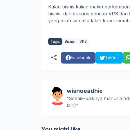
Kalau bisnis kalian makin berkembang
bisnis, dan dukung dengan VPS dari
yang profesional adalah kunci mem
Tags:
Bisnis
VPS
Facebook
Twitter
wisnoeadhie
“Sebaik-baiknya manusia ad
lain)”
You might like