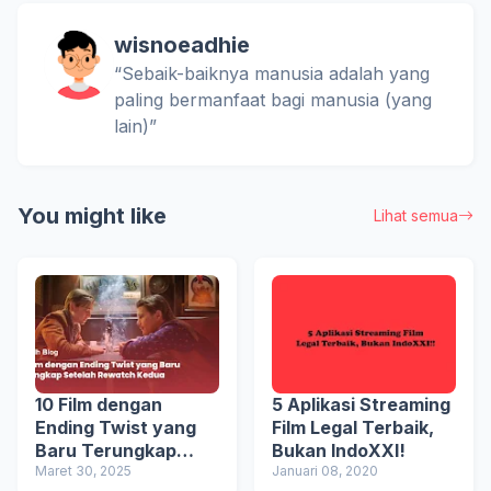
wisnoeadhie
“Sebaik-baiknya manusia adalah yang
paling bermanfaat bagi manusia (yang
lain)”
You might like
Lihat semua
10 Film dengan
5 Aplikasi Streaming
Ending Twist yang
Film Legal Terbaik,
Baru Terungkap
Bukan IndoXXI!
Setelah Rewatch
Maret 30, 2025
Januari 08, 2020