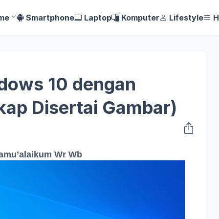
me
Smartphone
Laptop
Komputer
Lifestyle
H
ndows 10 dengan
kap Disertai Gambar)
amu’alaikum Wr Wb