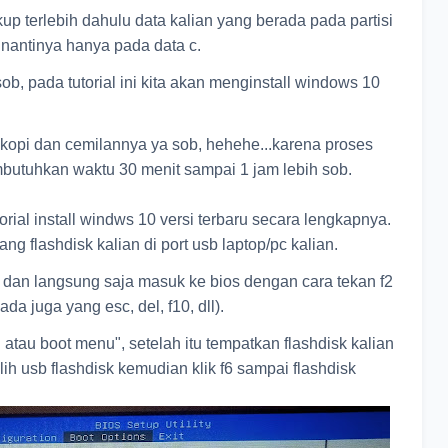
up terlebih dahulu data kalian yang berada pada partisi
 nantinya hanya pada data c.
b, pada tutorial ini kita akan menginstall windows 10
 kopi dan cemilannya ya sob, hehehe...karena proses
mbutuhkan waktu 30 menit sampai 1 jam lebih sob.
rial install windws 10 versi terbaru secara lengkapnya.
g flashdisk kalian di port usb laptop/pc kalian.
 dan langsung saja masuk ke bios dengan cara tekan f2
da juga yang esc, del, f10, dll).
atau boot menu", setelah itu tempatkan flashdisk kalian
ilih usb flashdisk kemudian klik f6 sampai flashdisk