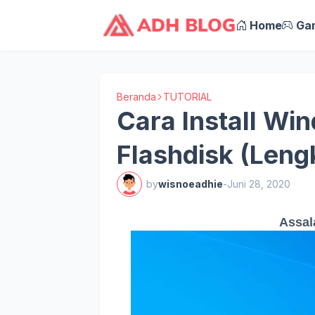
Home
Ga
Beranda
TUTORIAL
Cara Install Wi
Flashdisk (Leng
by
wisnoeadhie
-
Juni 28, 2020
Assal