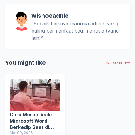
wisnoeadhie
“Sebaik-baiknya manusia adalah yang
paling bermanfaat bagi manusia (yang
lain)”
You might like
Lihat semua
Cara Merperbaiki
Microsoft Word
Berkedip Saat di
Buka
Mei 09, 2026