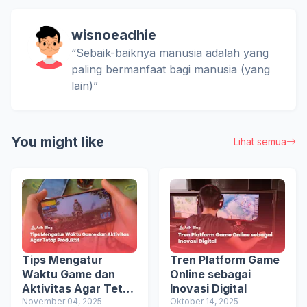
wisnoeadhie
“Sebaik-baiknya manusia adalah yang
paling bermanfaat bagi manusia (yang
lain)”
You might like
Lihat semua
Tips Mengatur
Tren Platform Game
Waktu Game dan
Online sebagai
Aktivitas Agar Tetap
Inovasi Digital
Produktif
November 04, 2025
Oktober 14, 2025