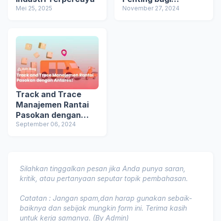
Mei 25, 2025
Transformasi Digital
November 27, 2024
Perusahaan
Track and Trace
Manajemen Rantai
Pasokan dengan
Antares!
September 06, 2024
Silahkan tinggalkan pesan jika Anda punya saran,
kritik, atau pertanyaan seputar topik pembahasan.
Catatan : Jangan spam,dan harap gunakan sebaik-
baiknya dan sebijak mungkin form ini. Terima kasih
untuk kerja samanya. (By Admin)