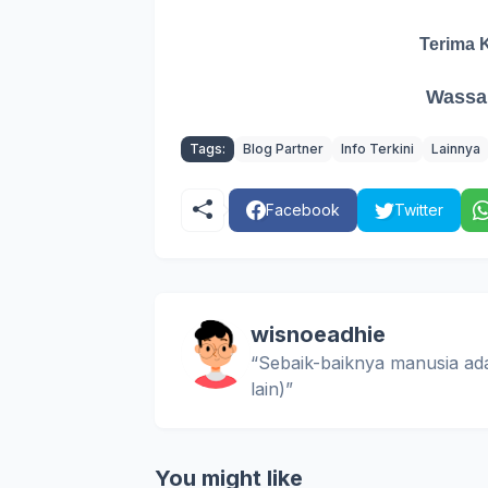
Terima 
Wassa
Tags:
Blog Partner
Info Terkini
Lainnya
Facebook
Twitter
wisnoeadhie
“Sebaik-baiknya manusia ad
lain)”
You might like