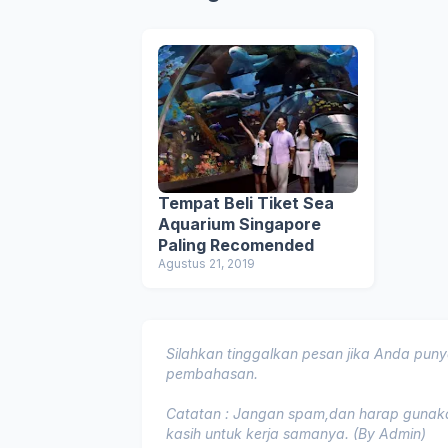
Tempat Beli Tiket Sea
Aquarium Singapore
Paling Recomended
Agustus 21, 2019
Silahkan tinggalkan pesan jika Anda punya
pembahasan.
Catatan : Jangan spam,dan harap gunakan
kasih untuk kerja samanya. (By Admin)