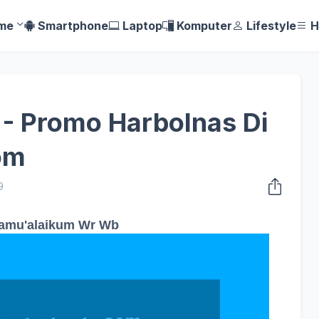
me
Smartphone
Laptop
Komputer
Lifestyle
H
- Promo Harbolnas Di
com
9
amu'alaikum Wr Wb