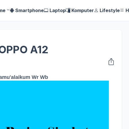
me
Smartphone
Laptop
Komputer
Lifestyle
H
 OPPO A12
amu'alaikum Wr Wb