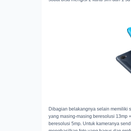
Dibagian belakangnya selain memiliki se
yang masing-masing beresolusi 13mp +
beresolusi 5mp. Untuk kameranya sendir
menghasilkan foto yang bagus dan prof