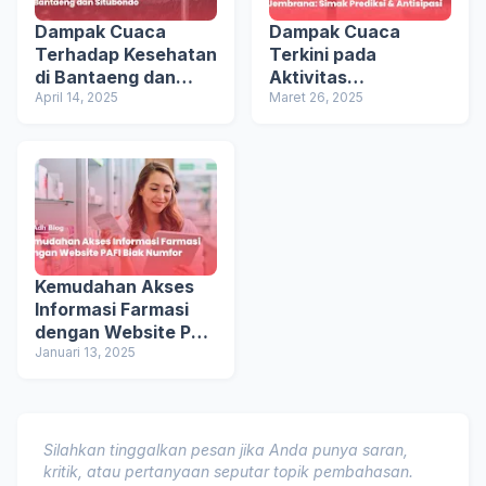
Dampak Cuaca
Dampak Cuaca
Terhadap Kesehatan
Terkini pada
di Bantaeng dan
Aktivitas
Situbondo
April 14, 2025
Masyarakat Bangka
Maret 26, 2025
Selatan dan
Jembrana: Simak
Prediksi & Antisipasi
Kemudahan Akses
Informasi Farmasi
dengan Website PAFI
Biak Numfor
Januari 13, 2025
Silahkan tinggalkan pesan jika Anda punya saran,
kritik, atau pertanyaan seputar topik pembahasan.